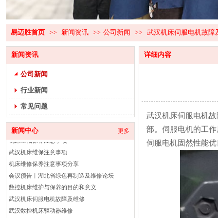
易迈胜智能装备（湖北）有限公司 招聘
公司招聘
易迈胜首页
>>
新闻资讯
>>
公司新闻
>>
武汉机床伺服电机故障
机床主轴维修的作用
机床主轴保养注意事项
新闻资讯
详细内容
机床维保：保障生产效率的基石
机床维保注意事项
公司新闻
机床维修：技术与策略的深度解析
行业新闻
机床维修：保障设备稳定运行的关键环节
提升效率，保障安全：专业机床维修的必要性
常见问题
武汉机床伺服电机故
机床主轴保养注意事项
机床主轴保养注意事项
部。伺服电机的工作
新闻中心
更多
武汉机床维保注意事项
伺服电机固然性能优
机床维修保养注意事项分享
会议预告丨湖北省绿色再制造及维修论坛
数控机床维护与保养的目的和意义
武汉机床伺服电机故障及维修
武汉数控机床驱动器维修
数控机床如何正确维修故障