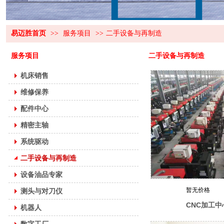
易迈胜首页
>>
服务项目
>>
二手设备与再制造
易迈胜智能装备（湖北）有限公司 招聘
公司招聘
服务项目
二手设备与再制造
机床主轴维修的作用
机床主轴保养注意事项
机床销售
机床维保：保障生产效率的基石
维修保养
机床维保注意事项
机床维修：技术与策略的深度解析
配件中心
机床维修：保障设备稳定运行的关键环节
精密主轴
提升效率，保障安全：专业机床维修的必要性
系统驱动
机床主轴保养注意事项
机床主轴保养注意事项
二手设备与再制造
武汉机床维保注意事项
设备油品专家
机床维修保养注意事项分享
暂无价格
测头与对刀仪
会议预告丨湖北省绿色再制造及维修论坛
数控机床维护与保养的目的和意义
CNC加工
机器人
武汉机床伺服电机故障及维修